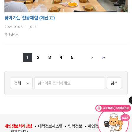
찾아가는 전공체험 (예산고)
2025.01.06
|
1,025
학과관리자
1
2
3
4
5
검색
개인정보처리방침
대학정보시스템
입학정보
취업정보
우송대학교